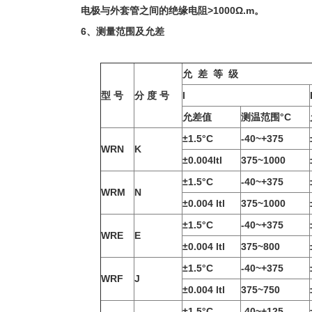
电极与外套管之间的绝缘电阻>1000Ω.m。
6、测量范围及允差
允 差 等 级
型 号
分 度 号
I
允差值
测温范围°C
±1.5°C
-40~+375
WRN
K
±0.004ltl
375~1000
±1.5°C
-40~+375
WRM
N
±0.004 ltl
375~1000
±1.5°C
-40~+375
WRE
E
±0.004 ltl
375~800
±1.5°C
-40~+375
WRF
J
±0.004 ltl
375~750
±1.5°C
-40~+125