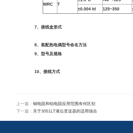
WRC
T
±0.004 ltl
125~350
7、接线盒形式
8、装配热电偶型号命名方法
9、型号及规格
10、接线方式
上一篇：
铜电阻和铂电阻应用范围有何区别
下一篇：
关于3051LT液位变送器的适用场合