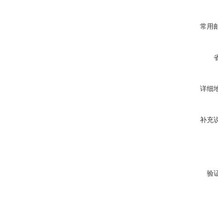
常用
详细
补充
验