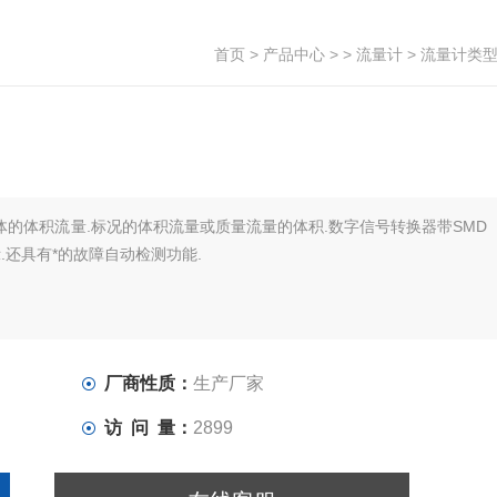
首页
>
产品中心
> >
流量计
> 流量计类
体的体积流量.标况的体积流量或质量流量的体积.数字信号转换器带SMD
示.还具有*的故障自动检测功能.
厂商性质：
生产厂家
访 问 量：
2899