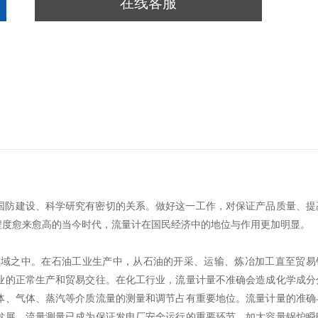
在线客服
国防建设、科学研究有密切的关系。做好这一工作，对保证产品质量、提
程度愈来愈高的当今时代，流量计在国民经济中的地位与作用更加明显。
领域之中。在石油工业生产中，从石油的开采、运输、炼冶加工直至贸易
业的正常生产和贸易交往。在化工行业，流量计量不准确会造成化学成分
体、气体、蒸汽等介质流量的测量和调节占有重要地位。流量计量的准确
发展，流量测量已成为保证发电厂安全运行的重要环节。如大容量锅炉瞬