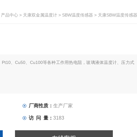
>
产品中心
>
天康双金属温度计
>
SBW温度传感器
> 天康SBW温度传感
、Pt10、Cu50、Cu100等各种工作用热电阻，玻璃液体温度计、压力式
厂商性质：
生产厂家
访 问 量：
3183