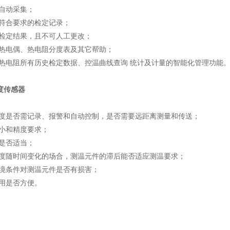
自动采集；
成符合要求的检定记录；
存检定结果，且不可人工更改；
种热电偶、热电阻分度表及其它帮助；
、热电阻所有历史检定数据、控温曲线查询 统计及计量的智能化管理功能
度传感器
温度是否需记录、报警和自动控制，是否需要远距离测量和传送；
小和精度要求；
是否适当；
温度随时间变化的场合，测温元件的滞后能否适应测温要求；
环境条件对测温元件是否有损害；
用是否方便。