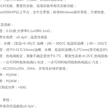
有比对实验、重复性实验、温场实验等相关实验功能；
ows2000/XP以上平台，全中文界面，标准Windows操作系统，方便快捷。
术及指标：
：0.01级;分辨率0.1uV和0.1mΩ；
寄生电势：≤0.4μV；温度传感器
水槽：(室温+5~95)℃ 油槽：(95 ~ 300)℃ 低温恒温槽：(-80 ~ 100)℃
：优于0.01℃/10min(油槽、水槽、低温恒温槽);0.2℃/min(管式检定炉
度：热电偶检定，测量不确定度优于0.7℃，重复性误差<0.25℃;热电阻检
：一次可同时检热电偶(1-8)支，一次可同时检同线制热电阻(1-7)支；
AC220V±10%，50Hz，并有良好保护接地；
率：约2KW；
率：约2KW；
控系统功率：<500。
、查线；
并保存控温曲线≤0.4μV；