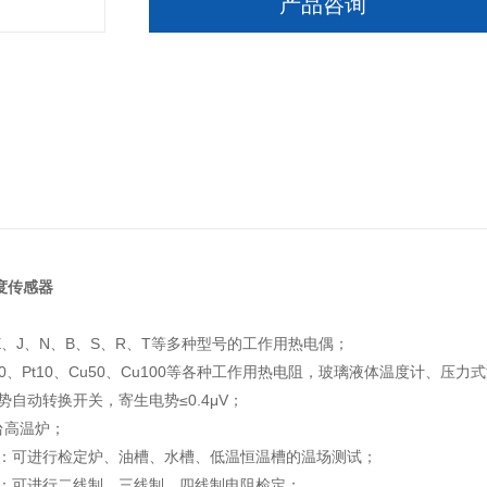
产品咨询
度传感器
：
E、J、N、B、S、R、T等多种型号的工作用热电偶；
100、Pt10、Cu50、Cu100等各种工作用热电阻，玻璃液体温度计、压
势自动转换开关，寄生电势≤0.4μV；
4台高温炉；
试：可进行检定炉、油槽、水槽、低温恒温槽的温场测试；
换：可进行二线制、三线制、四线制电阻检定；