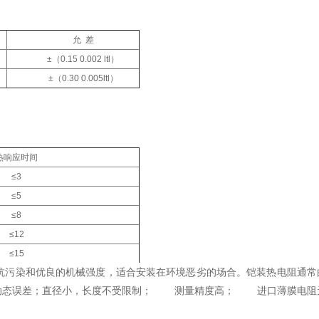
允 差
±
（0.15 0.002 ltl）
±
（0.30 0.005ltl）
热响应时间
≤3
≤5
≤8
≤12
≤15
抗污染和优良的机械强度，适合安装在环境恶劣的场合。铠装热电阻通常
小动态误差；直径小，长度不受限制； 测量精度高； 进口薄膜电阻