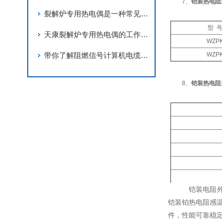
7、
铠装热电阻
裂解炉专用热电偶是一种常见的温度测量设备
型 
天康裂解炉专用热电偶的工作原理与科学维护方案
WZP
带你了解阻燃信号计算机电缆的结构特点
WZP
8、
铠装热电阻
铠装电阻外
铠装铂热电阻感
件，性能可靠稳