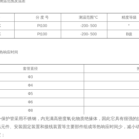
测温范围及温差
号
分 度 号
测温范围°C
精度等级
K
Pt100
-200­­- 500
*
K
Pt100
-200­­- 500
B级
热响应时间
套管直径
Ф3
Ф4
Ф5
Ф6
Ф8
保护管采用不锈钢，内充满高密度氧化物质绝缘体，因此它具有很强的
温元件、安装固定装置和接线装置等主要部件组成等热响应时间少，减
定；