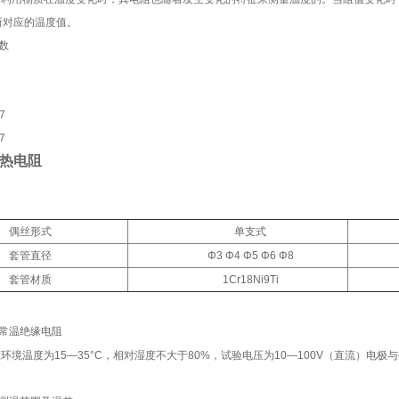
所对应的温度值。
数
7
7
热电阻
偶丝形式
单支式
套管直径
Φ
3 Φ4 Φ5 Φ6 Φ8
套管材质
1Cr18Ni9Ti
常温绝缘电阻
环境温度为15—35°C，相对湿度不大于80%，试验电压为10—100V（直流）电极
。