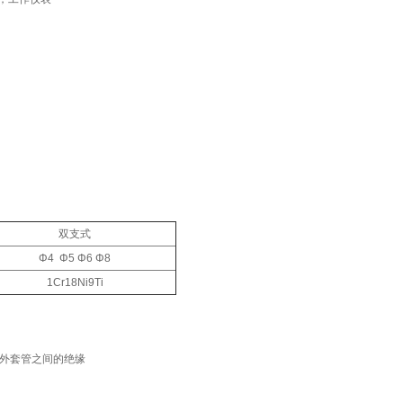
双支式
Φ4 Φ5 Φ6 Φ8
1Cr18Ni9Ti
与外套管之间的绝缘