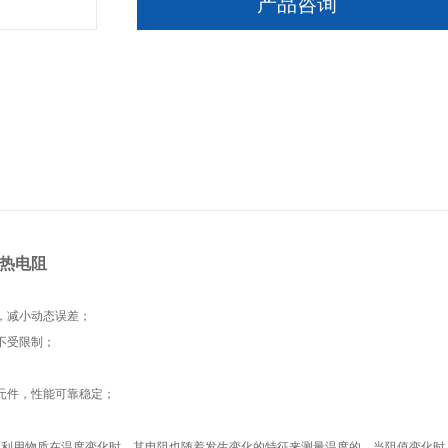
产品咨询
热电阻
，减小动态误差；
不受限制；
元件，性能可靠稳定；
是利用物质在温度变化时，其电阻也随着发生变化的特征来测量温度
的。当阻值变化时