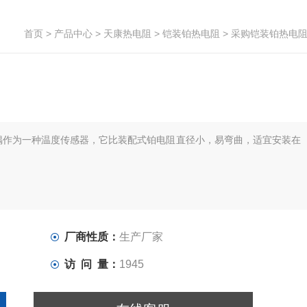
首页
>
产品中心
>
天康热电阻
>
铠装铂热电阻
> 采购铠装铂热电
偶作为一种温度传感器，它比装配式铂电阻直径小，易弯曲，适宜安装在
厂商性质：
生产厂家
访 问 量：
1945