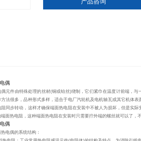
产品咨询
电偶
电偶
元件由特殊处理的丝材(铜或铂丝)绕制，它们紧巾在温度计前端，
作方法很多，品种形式多样，适合于电厂汽轮机及电机轴瓦或其它机体表
电阻同步转动，这样才确保端面热电阻在安装中不被人为损坏，但是实际
的端面热电阻，这种端面热电阻在安装时只需要拧外端的螺丝就可以了，
电偶
热电偶的
系统结构：
型热电阻：工业常用热电阻感温元件(电阻体)的结构及特点。为消除引线