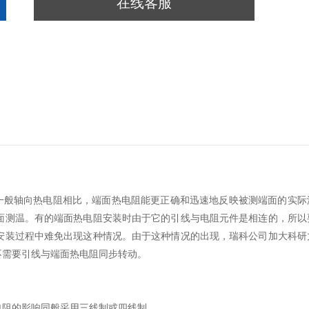
在线客服
与一般轴向热电阻相比，端面热电阻能更正确和迅速地反映被测端面的实际
面测温。有的端面热电阻安装时由于它的引线与电阻元件是相连的，所以
安装过程中难免出现这种情况。由于这种情况的出现，瑞科公司加大科研
不需要引线与端面热电阻同步转动。
电阻的影响同般采用三线制或四线制。