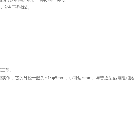
比，它有下列优点：
第三章。
实体，它的外径一般为φ1~φ8mm，小可达φmm。与普通型热电阻相比