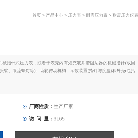
首页
>
产品中心
>
压力表
>
耐震压力表
> 耐震压力仪
机械指针式压力表，或者于表壳内有灌充液并带阻尼器的机械指针(或回
簧管、限流螺钉等)、齿轮传动机构、示数装置(指针与度盘)和外壳(包括
厂商性质：
生产厂家
访 问 量：
3165