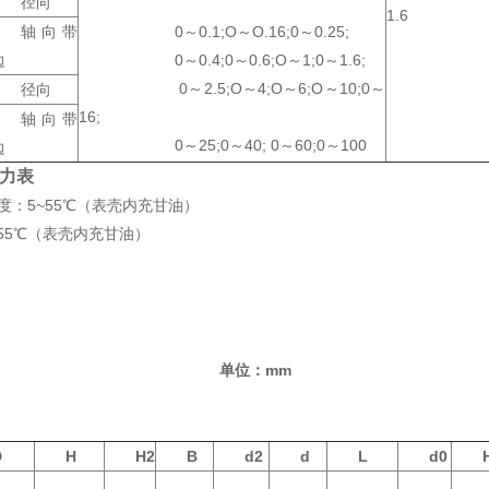
径向
1.6
轴向带
0～0.1;O～O.16;0～0.25;
边
0～0.4;0～0.6;O～1;0～1.6;
0～2.5;O～4;O～6;O～10;0～
径向
16;
轴向带
0～25;0～40; 0～60;0～100
边
力表
度：5~55℃（表壳内充甘油）
℃（表壳内充甘油）
形尺寸：
单位：mm
D
H
H2
B
d2
d
L
d0