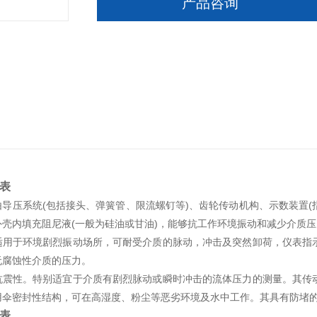
产品咨询
表
导压系统(包括接头、弹簧管、限流螺钉等)、齿轮传动机构、示数装置(
壳内填充阻尼液(一般为硅油或甘油)，能够抗工作环境振动和减少介质
适用于环境剧烈振动场所，可耐受介质的脉动，冲击及突然卸荷，仪表指
无腐蚀性介质的压力。
抗震性。特别适宜于介质有剧烈脉动或瞬时冲击的流体压力的测量。其传
用伞密封性结构，可在高湿度、粉尘等恶劣环境及水中工作。其具有防堵
表