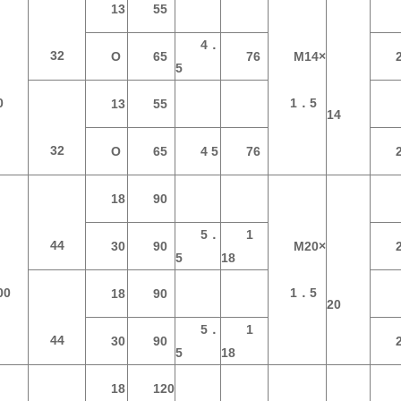
13
55
4．
32
O
65
76
M14×
5
0
1．5
13
55
14
32
O
65
4 5
76
18
90
5．
1
44
30
90
M20×
5
18
00
1．5
18
90
20
5．
1
44
30
90
5
18
18
120