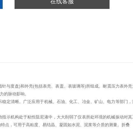
在线客服
指针与度盘)和外壳(包括表壳、表盖、表玻璃等)所组成。耐震压力表外壳
压力的脉动影响。
示稳定清晰。广泛应用于机械、石油、化工、冶金、矿山、电力等部门，
动指示机构处于粘性阻尼液中，大大削弱了仪表所处环境的机械振动对其
的特点，可用于高粘度、易结晶、凝固如水泥、泥浆等介质的测量。折叠