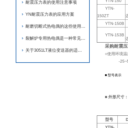
YTN-150
耐震压力表的使用注意事项
YTN-
YN耐震压力表的应用方案
150ZT
YTN-150B
耐磨切断式热电偶的这些使用误区你都知道吗？
YTN-153B
裂解炉专用热电偶是一种常见的温度测量设备
采购耐震压
关于3051LT液位变送器的适用场合
○使用环境温
-25~55
■ 型号表示
■
外
型号
YTN-