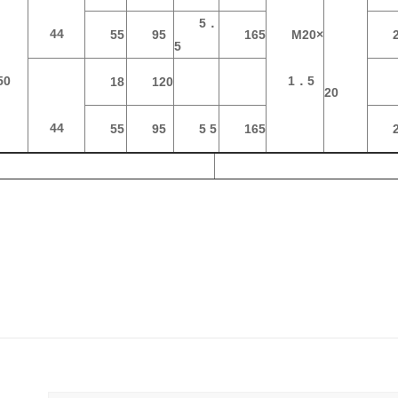
5．
44
55
95
165
M20×
5
50
1．5
18
120
20
44
55
95
5 5
165