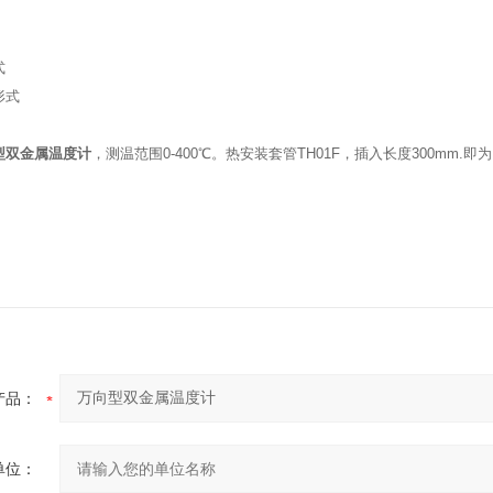
式
形式
型双金属温度计
，测温范围0-400℃。热安装套管TH01F，插入长度300mm.即为：WSS
产品：
单位：