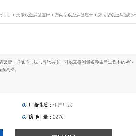
品中心
>
天康双金属温度计
>
万向型双金属温度计
> 万向型双金属温度
装套管，满足不同压力等级要求。可以直接测量各种生产过程中的-80-
表面测温。
厂商性质：
生产厂家
访 问 量：
2270