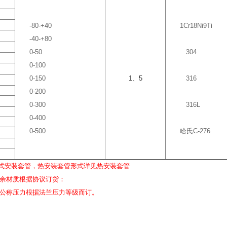
-80-+40
1Cr18Ni9Ti
-40-+80
0-50
304
0-100
0-150
1、5
316
0-200
0-300
316L
0-400
0-500
哈氏C-276
各式安装套管，热安装套管形式详见热安装套管
材质根据协议订货：
称压力根据法兰压力等级而订。
选型须知
型号