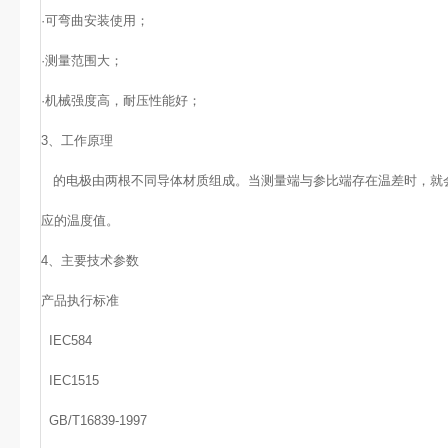
·
可弯曲安装使用；
·
测量范围大；
·
机械强度高，耐压性能好；
3、工作原理
的电极由两根不同导体材质组成。当测量端与参比端存在温差时，就
应的温度值。
4、
主要技术参数
产品执行标准
IEC584
IEC1515
GB/T16839-1997