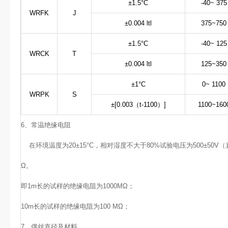
±1.5°C
-40~ 375
WRFK
J
±0.004 ltl
375~750
±1.5°C
-40~ 125
WRCK
T
±0.004 ltl
125~350
±1°C
0~ 1100
WRPK
S
±[0.003（t-1100）]
1100~160
6、常温绝缘电阻
在环境温度为20±15°C，相对湿度不大于80%试验电压为500±50
Ω。
即1m长的试样的绝缘电阻为1000MΩ；
10m
长的试样的绝缘电阻为100 MΩ；
7、偶丝直径及材料