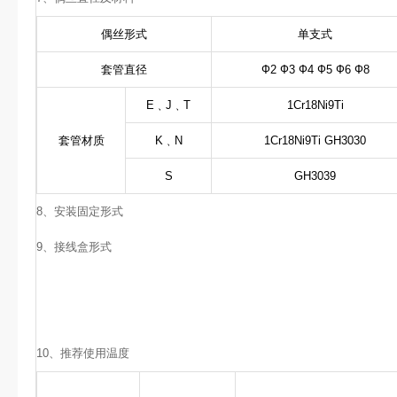
偶丝形式
单支式
套管直径
Ф2 Ф3 Ф4 Ф5 Ф6 Ф8
E
﹑J﹑
T
1Cr18Ni9Ti
套管材质
K
﹑
N
1Cr18Ni9Ti GH3030
S
GH3039
8、安装固定形式
9、接线盒形式
10、
推荐使用温度