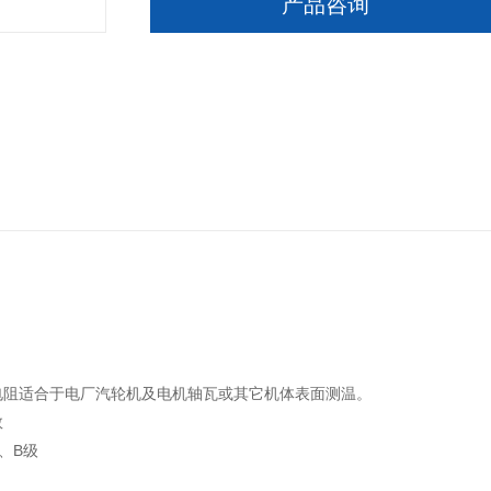
产品咨询
电阻适合于电厂汽轮机及电机轴瓦或其它机体表面测温。
数
、B级