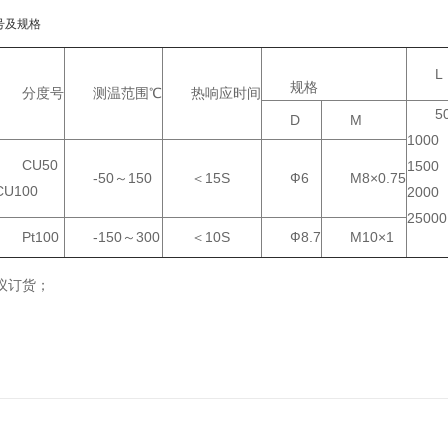
号及规格
L
规格
分度号
测温范围℃
热响应时间
5
D
M
1000
CU50
1500
-50～150
＜15S
Ф6
M8×0.75
CU100
2000
25000
Pt100
-150～300
＜10S
Ф8.7
M10×1
议订货；