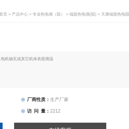
首页
>
产品中心
>
专业热电偶（阻）
>
端面热电偶(阻)
> 天康端面热电
及电机轴瓦或其它机体表面测温
厂商性质：
生产厂家
访 问 量：
2212