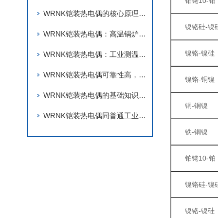
铂铑10-铂
WRNK铠装热电偶的核心原理是热电效应
镍铬硅-镍
WRNK铠装热电偶：高温锅炉测温的“精准守护者”
镍铬-镍硅
WRNK铠装热电偶：工业测温领域的全能型“温度卫士”
WRNK铠装热电偶可靠性高，使用寿命长
镍铬-铜镍
WRNK铠装热电偶的基础知识及应用领域解析
铜-铜镍
WRNK铠装热电偶同普通工业用热电偶相比，有何优势？
铁-铜镍
铂铑10-铂
镍铬硅-镍
镍铬-镍硅