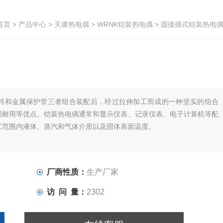
首页
>
产品中心
>
天康热电偶
>
WRNK铠装热电偶
> 圆接插式铠装热电
料和金属保护管三者组合装配后，经过拉伸加工而成的一种坚实的组合
固耐用等优点。铠装热电偶通常和显示仪表、记录仪表、电子计算机等配
0℃范围内液体、蒸汽和气体介质以及固体表面温度。
厂商性质：
生产厂家
访 问 量：
2302