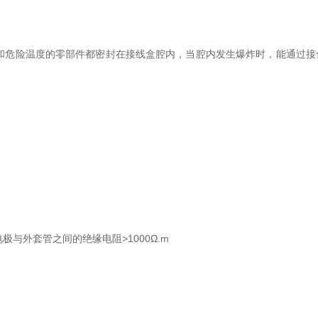
和危险温度的零部件都密封在接线盒腔内，当腔内发生爆炸时，能通过接
电极与外套管之间的绝缘电阻>1000Ω.m