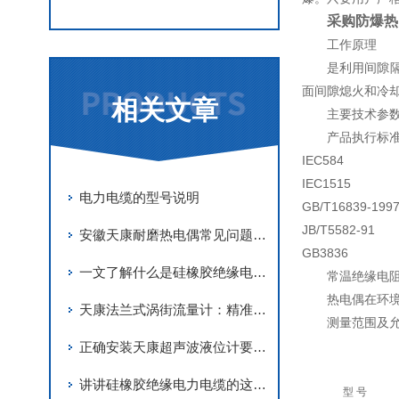
采购防爆热
工作原理
是利用间隙
面间隙熄火和冷
相关文章
主要技术参
产品执行标
IEC584
IEC1515
电力电缆的型号说明
GB/T16839-199
JB/T5582-91
安徽天康耐磨热电偶常见问题及解决方案
GB3836
一文了解什么是硅橡胶绝缘电力电缆
常温绝缘电
热电偶在环境
天康法兰式涡街流量计：精准测量，高效节能的优选方案
测量范围及
正确安装天康超声波液位计要做到的几个要求
讲讲硅橡胶绝缘电力电缆的这四个部分
型 号