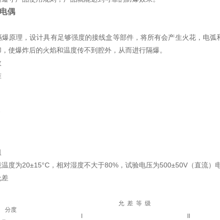
电偶
隔爆原理，设计具有足够强度的接线盒等部件，将所有会产生火花，电弧
却，使爆炸后的火焰和温度传不到腔外，从而进行隔爆。
数
准
7
阻
温度为20±15°C，相对湿度不大于80%，试验电压为500±50V（直流）
允差
允 差 等 级
分度
I
II