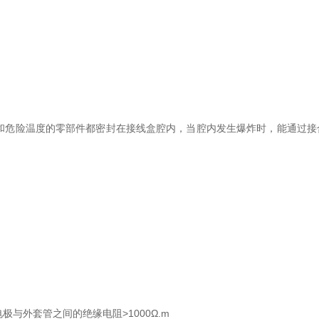
和危险温度的零部件都密封在接线盒腔内，当腔内发生爆炸时，能通过接
电极与外套管之间的绝缘电阻>1000Ω.m