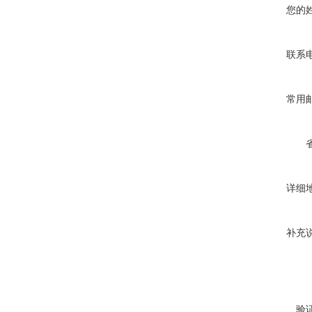
您的
联系
常用
详细
补充
验