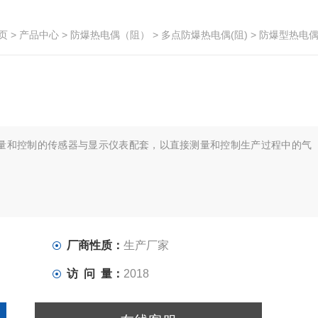
页
>
产品中心
>
防爆热电偶（阻）
>
多点防爆热电偶(阻)
> 防爆型热电
量和控制的传感器与显示仪表配套，以直接测量和控制生产过程中的气
厂商性质：
生产厂家
访 问 量：
2018