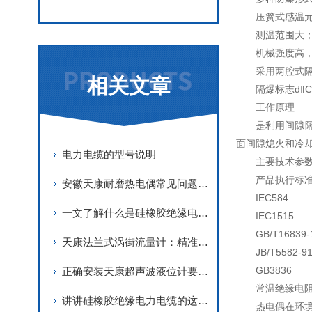
压簧式感温
测温范围大
机械强度高
采用两腔式隔
相关文章
隔爆标志dⅡ
工作原理
是利用间隙
面间隙熄火和冷
电力电缆的型号说明
主要技术参
产品执行标
安徽天康耐磨热电偶常见问题及解决方案
IEC584
一文了解什么是硅橡胶绝缘电力电缆
IEC1515
GB/T16839-
天康法兰式涡街流量计：精准测量，高效节能的优选方案
JB/T5582-9
GB3836
正确安装天康超声波液位计要做到的几个要求
常温绝缘电
讲讲硅橡胶绝缘电力电缆的这四个部分
热电偶在环境