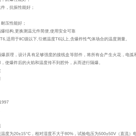
元件，抗振性能好；
；
，耐压性能好；
爆结构,更换测温元件简便,使用安全可靠
CT6,适用于ⅡC级以下,引燃温度T6以上,含爆炸性气体场合的温度测量。
隔爆原理，设计具有足够强度的接线盒等部件，将所有会产生火花，电弧
却，使爆炸后的火焰和温度传不到腔外，从而进行隔爆。
数
准
1997
1
阻
温度为20±15°C，相对湿度不大于80%，试验电压为500±50V（直流）