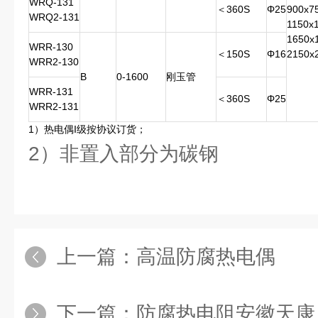
WRQ-131
＜360S
Φ25
900x7
WRQ2-131
1150x
1650x
WRR-130
＜150S
Φ16
2150x
WRR2-130
B
0-1600
刚玉管
WRR-131
＜360S
Φ25
WRR2-131
1）热电偶I级按协议订货；
2）非置入部分为碳钢
上一篇：
高温防腐热电偶
下一篇：
防腐热电阻安徽天康