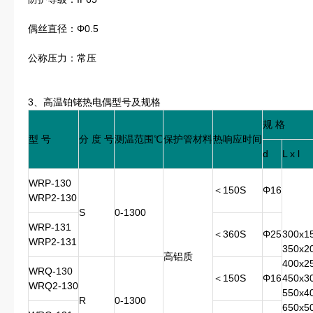
偶丝直径：Φ0.5
公称压力：常压
3、高温铂铑热电偶型号及规格
规 格
型 号
分 度 号
测温范围℃
保护管材料
热响应时间
d
L x l
WRP-130
＜150S
Φ16
WRP2-130
S
0-1300
WRP-131
＜360S
Φ25
300x1
WRP2-131
350x2
高铝质
400x2
WRQ-130
＜150S
Φ16
450x3
WRQ2-130
550x4
R
0-1300
650x5