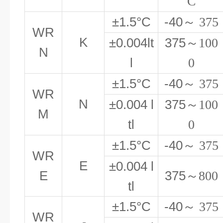
C
±1.5°C
-40
～ 375
WR
K
±0.004lt
375
～100
N
l
0
±1.5°C
-40
～ 375
WR
N
±0.004 l
375
～100
M
tl
0
±1.5°C
-40
～ 375
WR
E
±0.004 l
E
375
～800
tl
±1.5°C
-40
～ 375
WR