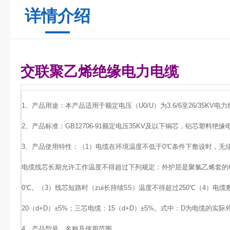
详情介绍
交联聚乙烯绝缘电力电缆
1、产品用途：本产品适用于额定电压（U0/U）为3.6/6至26/35KV
2、产品标准：GB12706-91额定电压35KV及以下铜芯，铝芯塑料绝
3、产品使用特性：（1）电缆在环境温度不低于0℃条件下敷设时，无
电缆线芯长期允许工作温度不得超过下列规定：外护层是聚氯乙烯套的电
0℃。（3）线芯短路时（zui长持续5S）温度不得超过250℃（4）电
20（d+D）±5%；三芯电缆：15（d+D）±5%。式中：D为电缆的实
4、产品型号、名称及使用范围