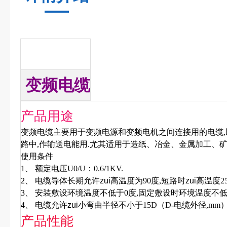
变频电缆
产品用途
变频电缆主要用于变频电源和变频电机之间连接用的电缆
,
路中
,
作输送电能用
.
尤其适用于造纸、冶金、金属加工、
使用条件
1、
额定电压
U0/U
：
0.6/1KV.
2、
电缆导体长期允许zui高温度为
90
度
,
短路时zui高温度
2
3、
安装敷设环境温度不低于
0
度
,
固定敷设时环境温度不
4、
电缆允许zui小弯曲半径不小于
15D（D-
电缆外径
,mm
产品性能