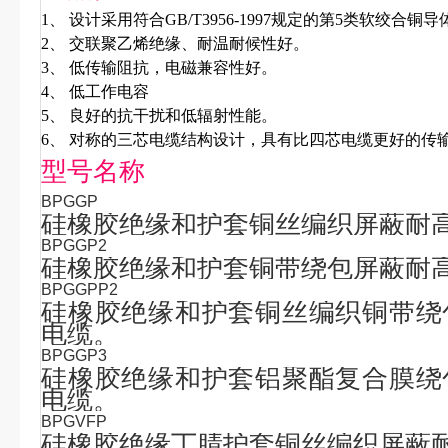
1、
设计采用符合
GB/T3956-1997
规定的第
5
类软绞合铜导
2、
交联聚乙烯绝缘、耐温耐候性好。
3、
低传输阻抗，电磁兼容性好。
4、
低工作电容
5、
良好的抗干扰和低辐射性能。
6、
对称的三芯电缆结构设计，具有比四芯电缆更好的传
型号名称
BPGGP
硅橡胶绝缘和护套铜丝编织屏蔽耐
BPGGP2
硅橡胶绝缘和护套铜带绕包屏蔽耐
BPGGPP2
硅橡胶绝缘和护套铜丝编织铜带绕
电缆。
BPGGP3
硅橡胶绝缘和护套铝聚酯复合膜绕
电缆。
BPGVFP
硅橡胶绝缘丁腈护套铜丝编织屏蔽