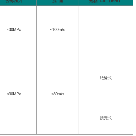
公称压力
流 速
规格 Lxl（mm）
≤
30MPa
≤100m/s
——
绝缘式
≤
30MPa
≤80m/s
接壳式