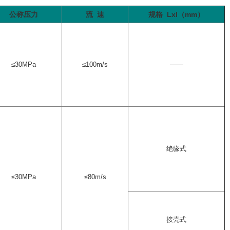
公称压力
流 速
规格 Lxl（mm）
≤
30MPa
≤100m/s
——
绝缘式
≤
30MPa
≤80m/s
接壳式