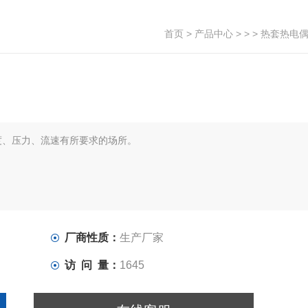
首页
>
产品中心
> > > 热套热电
度、压力、流速有所要求的场所。
厂商性质：
生产厂家
访 问 量：
1645