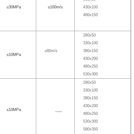
≤
30MPa
≤100m/s
430x100
480x150
280x50
330x100
≤80m/s
380x150
≤
10MPa
430x200
480x250
530x300
280x50
330x100
380x150
430x200
≤
10MPa
___
480x250
530x300
580x350