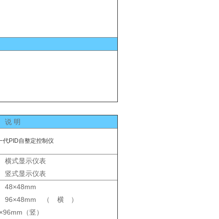
说 明
一代PID自整定控制仪
横式显示仪表
竖式显示仪表
48×48mm
96×48mm（横）
8×96mm（竖）