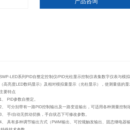
产品咨询
P-LED系列PID自整定控制仪/PID光柱显示控制仪表集数字仪表与
（高亮度LED数码显示）及相对模拟量显示（光柱显示），使测量值的
主要特点
 PID参数自整定。
 可分别带有一路PID控制输出及一路变送输出，可适用各种测量控制
 手/自动无扰动切换，手自状态下可修改参数。
 具有多种调节输出方式（PWM输出、可控规触发输出、固态继电器输
 特殊技术参数