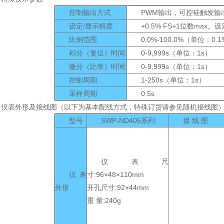
控制输出方式
PWM输出，可控硅触发输
设定/显示精度
+0.5% FS+1位数ma
比例范围
0.0%-100.0%（单位：0.
积分（复位）时间
0-9,999s（单位：1s）
微分（比率）时间
0-9,999s（单位：1s）
控制周期
1-250s（单位：1s）
采样周期
0.5s
 仪表外形及接线图（以下为基本配线方式，特殊订货请参见随机接线图
型号
SWP-ND405系列
接 线 图
仪表尺
仪表
寸:96×48×110mm
外形
开孔尺寸:92×44mm
重 量:240g