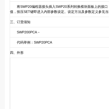
将SWP20编程器接头插入SWP20系列转换模块面板上的接
值，按压SET键即进入内部参数设定。设定方法及参数定义参见
三、订货须知
SWP200PCA－
代码举例：SWP20PCA
四、外形