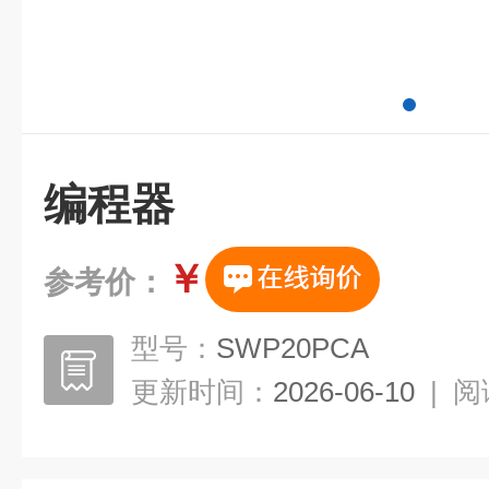
编程器
￥
参考价：
型号：
SWP20PCA
更新时间：
2026-06-10
|
阅