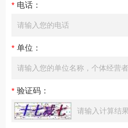
*
电话：
*
单位：
*
验证码：