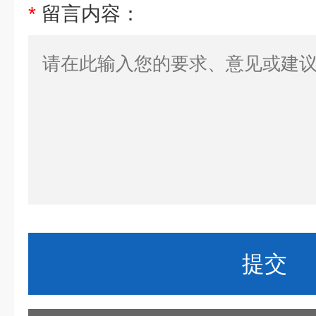
*
留言内容：