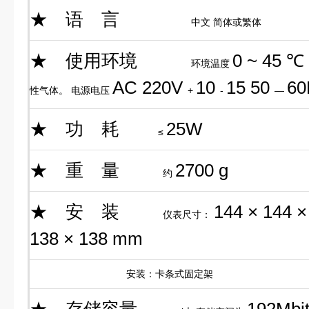
★
语 言
中文 简体或繁体
★
使用环境
0 ~ 45 ℃
环境温度
AC 220V
10
15 50
60
性气体。 电源电压
+
-
—
★
功 耗
25W
≤
★
重 量
2700 g
约
★
安 装
144 × 144 
仪表尺寸：
138 × 138 mm
安装：卡条式固定架