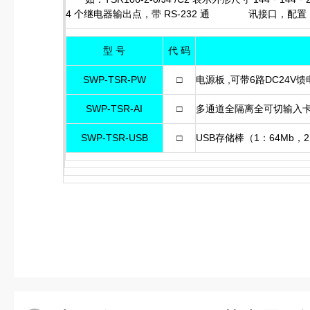
4 个继电器输出点，带 RS-232 通 讯接口，配置 12
型 号
代 码
SWP-TSR-PW
□
电源板 ,可带6路DC24V
SWP-TSR-AI
□
多通道全隔离全可切输入卡
SWP-TSR-USB
□
USB存储棒（1：64Mb，2