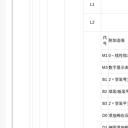
L1
L2
代
附加选项
号
M1
0～线性指
M3
数字显示
B1
2〃管装弯
B2
墙装/板装
B3
2〃管装平
D0
泄放阀在
D1
侧面泄放