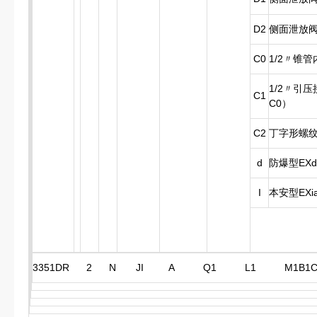
D2
侧面泄放
C0
1/2〃锥
1/2〃引
C1
C0）
C2
丁字形螺纹接
d
防爆型EXdI
I
本安型EXia
3351DR 2 N JI A Q1 L1 M1B1