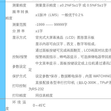
测量精度
测量显示精度：±0.2%FS±1字 或 0.5%FS±1字
频率转换
±1脉冲（LMS） 一般优于0.2％
精度
测量范围
-1999 ------ 99999字
分 辨 率
±1字
显示方式
背光式大屏幕液晶（LCD）图形显示板
显示内容可由汉字，西文，数字等组成。
通过面板按键可完成画面翻页，LCD画面对比度/
控制/报警
报警画面指示，蜂鸣器提示，可选择继电器带回差O
中文菜单提示，面板按键设定或上位机通过通讯
参数设定
定
保护方式
设定参数*保存，数据断电保存，内置 WATCHING
直接配接各型串行打印机（如LQ-300K，TPu
打印控制
为RS-232
打印精度
同仪表精度
环境温
0～45℃
度