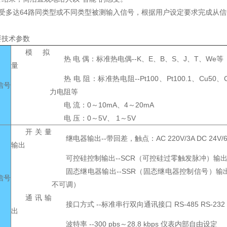
多达64路同类型或不同类型被测输入信号，根据用户设定要求完成从信
要技术参数
模 拟
热 电 偶：标准热电偶--K、E、B、S、J、T、We等
量
热 电 阻：标准热电阻--Pt100、Pt100.1、Cu50
信号
力电阻等
电 流：0～10mA、4～20mA
电 压：0～5V、 1～5V
开关量
继电器输出--带回差，触点：AC 220V/3A DC 24
输出
可控硅控制输出--SCR（可控硅过零触发脉冲）输出，4
固态继电器输出--SSR（固态继电器控制信号）输出，
信号
不可调）
通讯输
接口方式 --标准串行双向通讯接口 RS-485 RS-232 
出
波特率 --300 pbs～28.8 kbps 仪表内部自由设定