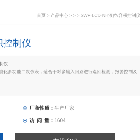
首页
>
产品中心
> > > SWP-LCD-NH液位/容积控制
容积控制仪
制仪
是一种智能化多功能二次仪表，适合于对多输入回路进行巡回检测，报警控制及
厂商性质：
生产厂家
访 问 量：
1604