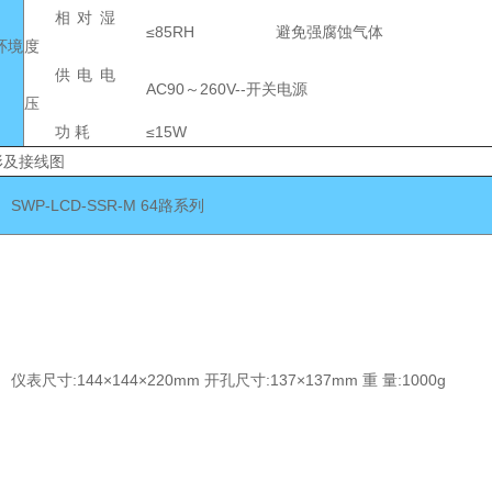
相对湿
≤85RH 避免强腐蚀气体
环境
度
供电电
AC90～260V--开关电源
压
功 耗
≤15W
形及接线图
SWP-LCD-SSR-M 64路系列
仪表尺寸:144×144×220mm 开孔尺寸:137×137mm 重 量:1000g