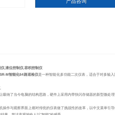
产品咨询
仪,液位控制仪,容积控制仪
-SSR-M智能化64路巡检仪
是一种智能化多功能二次仪表，适合于对多输入
点
吸纳了当今电脑的结构思路，硬件上采用内带快闪存储器的新型微处理器
操作与观察界面上都对传统的仪表做了挑战性的改革，以中文菜单引导
结果，简洁直观地给人以"智能"的感受。