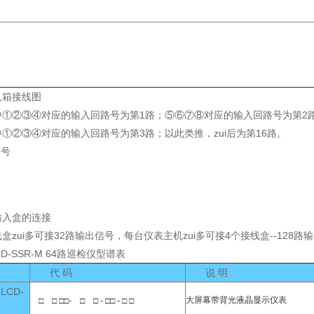
入箱接线图
中①②③④对应的输入回路号为第1路；⑤⑥⑦⑧对应的输入回路号为第2
②③④对应的输入回路号为第3路；以此类推，zui后为第16路。
号
输入盒的连接
盒zui多可接32路输出信号，每台仪表主机zui多可接4个接线盒--128路
CD-SSR-M 64路巡检仪型谱表
代 码
说 明
LCD-
大屏幕带背光液晶显示仪表
□ □ □□- □ □ - □□ - □ □