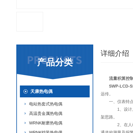
详细介绍
产品分类
流量积算控制
SWP-LCD
天康热电偶
远传。
一、仪表特
电站热套式热电偶
1、设计上
高温贵金属热电偶
架思路。
WRNK耐磨热电偶
2、在人机
WRNK铠装热电偶
通道的测量及报警